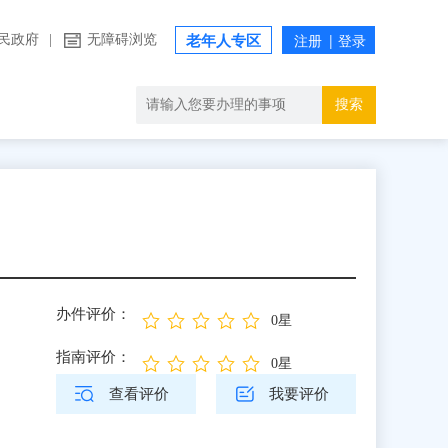
民政府
|
无障碍浏览
老年人专区
搜索
办件评价：
0星
指南评价：
0星
查看评价
我要评价