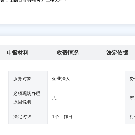
镇香山街西和县税务局三楼314室
申报材料
收费情况
法定依据
服务对象
企业法人
办
必须现场办理
无
权
原因说明
法定时限
1个工作日
行