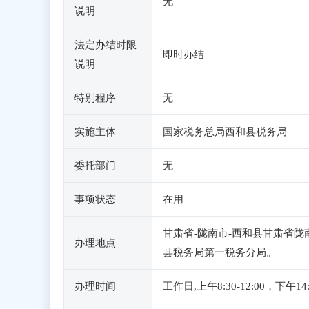
无
说明
法定办结时限
即时办结
说明
特别程序
无
实施主体
国家税务总局西和县税务局
委托部门
无
事项状态
在用
甘肃省-陇南市-西和县甘肃省
办理地点
县税务局第一税务分局。
办理时间
工作日,上午8:30-12:00，下午1