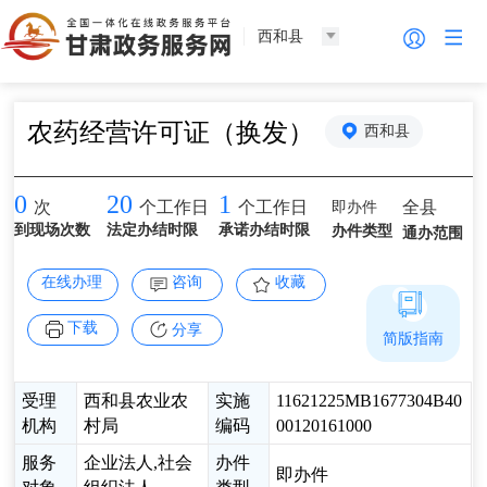
西和县
农药经营许可证（换发）
西和县
0
20
1
即办件
全县
次
个工作日
个工作日
到现场次数
法定办结时限
承诺办结时限
办件类型
通办范围
在线办理
咨询
收藏
下载
分享
简版指南
受理
西和县农业农
实施
11621225MB1677304B40
机构
村局
编码
00120161000
服务
企业法人,社会
办件
即办件