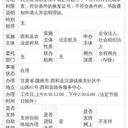
时限
查，符合条件的换发证书；不符合条件的，书面通
说明
知申请人并说明理由。
特别
无
程序
实施
企业法人,
实施
西和县农
申办
主体
法定机关
社会组织法
主体
业农村局
主体
性质
人
委托
联办
网办
全程网办
无
无
部门
机构
深度
（Ⅳ级）
事项
在用
状态
办理
甘肃省-陇南市-西和县汉源镇南关社区中
地点
山路61号-西和县政务服务中心。
办理
工作日,上午8:30-12:00，下午2:30-6:00（法定节假
时间
日除外）
是否
是否
支持
是否
支持自助
支持
自助
进驻
是
不支持
终端办理
网上
终端
大厅