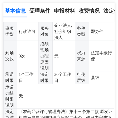
基本信息
受理条件
申报材料
收费情况
法定
企业法人,
事项
服务
办件
行政许可
社会组织
即办件
类型
对象
类型
法人
必须
现场
到场
权力
法定本级行
0次
办理
无
次数
来源
使
原因
说明
承诺
1个工作
法定
20个工作
行使
县级
时限
日
时限
日
层级
承诺
办结
无
时限
说明
法定
《农药经营许可管理办法》第十三条第二款 原发证
办结
机关应当自受理申请之日起二十个工作日内完成审