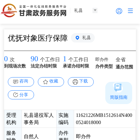
礼县
优抚对象医疗保障
礼县
0
90
1
即办件
全省
次
个工作日
个工作日
到现场次数
法定办结时限
承诺办结时限
办件类型
通办范围
咨询
收藏
下载
分享
简版指南
受理
礼县退役军人
实施
11621226MB1512614N400
机构
事务局
编码
0524018000
服务
办件
自然人
即办件