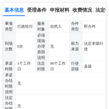
基本信息
受理条件
申报材料
收费情况
法定
事项
服务
办件
行政给付
自然人
即办件
类型
对象
类型
必须
现场
到场
权力
法定本级行
0次
办理
无
次数
来源
使
原因
说明
承诺
1个工作
法定
90个工作
行使
县级
时限
日
时限
日
层级
承诺
办结
无
时限
说明
法定
办结
无
时限