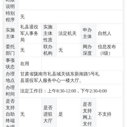
说明
特别
无
程序
礼县退役
实施
实施
申办
军人事务
主体
法定机关
自然人
主体
主体
局
性质
委托
联办
网办
信息发布
无
无
部门
机构
深度
（Ⅰ级）
事项
在用
状态
办理
甘肃省陇南市礼县城关镇东新南路5号礼
地点
县退役军人服务中心一楼大厅。
办理
法定工作日：上午8:30-12:00，下午2:30-6:00
时间
是否
是否
支持
是否
支持
自助
无
进驻
是
不支持
网上
终端
大厅
支付