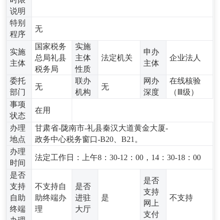
说明
特别
无
程序
国家税务
实施
实施
申办
总局礼县
主体
法定机关
企业法人
主体
主体
税务局
性质
委托
联办
网办
在线核验
无
无
部门
机构
深度
（Ⅲ级）
事项
在用
状态
办理
甘肃省-陇南市-礼县秦汉大道黄金大厦-
地点
政务中心税务窗口-B20、B21。
办理
法定工作日：上午8：30-12：00，14：30-18：00
时间
是否
是否
支持
不支持自
是否
支持
自助
助终端办
进驻
是
不支持
网上
终端
理
大厅
支付