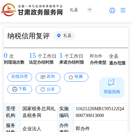
礼县
纳税信用复评
礼县
0
15
1
即办件
全县
次
个工作日
个工作日
到现场次数
法定办结时限
承诺办结时限
办件类型
通办范围
在线办理
咨询
收藏
下载
分享
简版指南
受理
国家税务总局礼
实施
11621226MB1595122Q4
机构
县税务局
编码
000730013000
服务
办件
企业法人
即办件