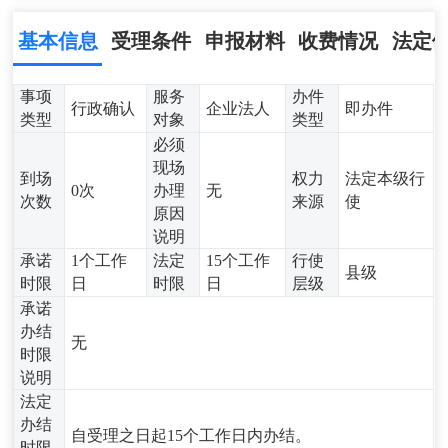
基本信息
受理条件
申报材料
收费情况
法定
事项
服务
办件
行政确认
企业法人
即办件
类型
对象
类型
必须
现场
到场
权力
法定本级行
0次
办理
无
次数
来源
使
原因
说明
承诺
1个工作
法定
15个工作
行使
县级
时限
日
时限
日
层级
承诺
办结
无
时限
说明
法定
办结
自受理之日起15个工作日内办结。
时限