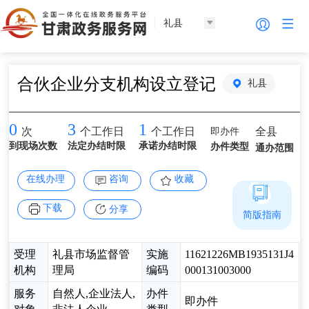
礼县
合伙企业分支机构设立登记
礼县
0
3
1
即办件
全县
次
个工作日
个工作日
到现场次数
法定办结时限
承诺办结时限
办件类型
通办范围
在线办理
咨询
收藏
下载
分享
简版指南
受理
礼县市场监督管
实施
11621226MB1935131J4
机构
理局
编码
000131003000
服务
自然人,企业法人,
办件
即办件