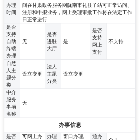
办理
间在甘肃政务服务网陇南市礼县子站可正常访问、
时间
注册和申报业务，网上受理审批工作将在法定工作
日正常进行
是否
是否
支持
是否
支持
自助
无
进驻
是
不支持
网上
终端
大厅
支付
办理
自然
法人
人主
设立变更
主题
设立变更
题分
分类
类
中介
服务
无
事项
名称
办事信息
是否
可网上办
办理
窗口办理,
通办