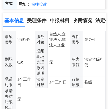
方式
网址：
前往投诉
基本信息
受理条件
申报材料
收费情况
法定
自然人,企
事项
服务
办件
行政许可
业法人,非
即办件
类型
对象
类型
法人企业
必须
现场
到场
权力
法定本级行
0次
办理
无
次数
来源
使
原因
说明
承诺
1个工作
法定
行使
3个工作日
县级
时限
日
时限
层级
承诺
办结
无
时限
说明