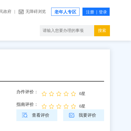
民政府
|
无障碍浏览
老年人专区
搜索
办件评价：
0星
指南评价：
0星
查看评价
我要评价