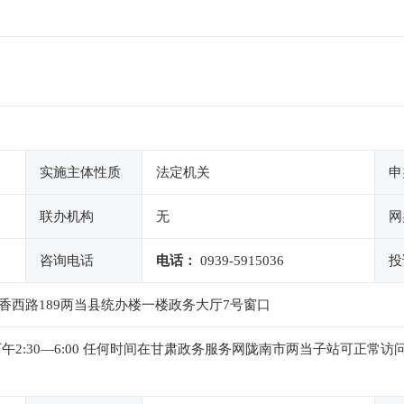
实施主体性质
法定机关
申
联办机构
无
网
咨询电话
电话：
0939-5915036
投
香西路189两当县统办楼一楼政务大厅7号窗口
0，下午2:30—6:00 任何时间在甘肃政务服务网陇南市两当子站可