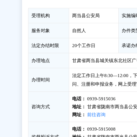
受理机构
两当县公安局
实施编
服务对象
自然人
办件类
法定办结时限
20个工作日
承诺办
办理地点
甘肃省两当县城关镇东北社区广
法定工作日上午8:30—12:00
办理时间
问、注册和申报业务，网上受理
电话：
0939-5915036
咨询方式
地址：
甘肃省陇南市两当县公安
网址：
前往咨询
电话：
0939-5915008