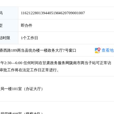
码
11621228013944051M4620709001007
型
即办件
结时限
1个工作日
查看地
香西路189两当县统办楼一楼政务大厅7号窗口
，下午2:30—6:00 任何时间在甘肃政务服务网陇南市两当子站可正常访
审批工作将在法定工作日正常进行。
局一楼101室（办证大厅）