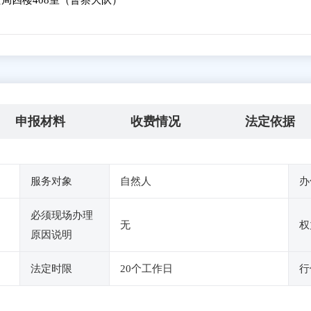
局四楼408室（督察大队）
申报材料
收费情况
法定依据
服务对象
自然人
办
必须现场办理
无
权
原因说明
法定时限
20个工作日
行