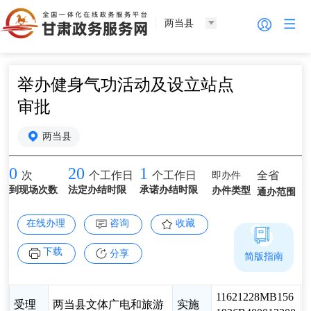
两当县
举办健身气功活动及设立站点
审批
两当县
0
20
1
即办件
全省
次
个工作日
个工作日
到现场次数
法定办结时限
承诺办结时限
办件类型
通办范围
在线办理
咨询
收藏
下载
分享
简版指南
11621228MB156
受理
两当县文体广电和旅游
实施