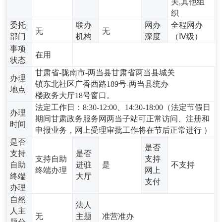
关,其他组
织
委托
联办
网办
全程网办
无
无
部门
机构
深度
（Ⅳ级）
事项
在用
状态
甘肃省-陇南市-两当县甘肃省两当县城关
办理
镇东北社区广香西路189号-两当县统办
地点
楼政务大厅18号窗口。
法定工作日：8:30-12:00、14:30-18:00（法定节假日
办理
期间甘肃政务服务网两当子站可正常访问、注册和
时间
申报业务，网上受理审批工作将在节后正常进行 ）
是否
是否
支持
是否
支持自助
支持
自助
进驻
是
不支持
终端办理
网上
终端
大厅
支付
办理
自然
法人
人主
无
主题
准营准办