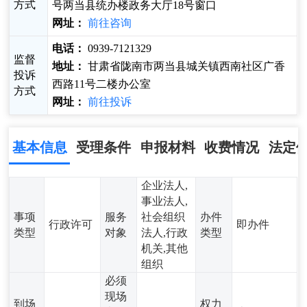
方式
号两当县统办楼政务大厅18号窗口
网址：
前往咨询
电话：
0939-7121329
监督
地址：
甘肃省陇南市两当县城关镇西南社区广香
投诉
西路11号二楼办公室
方式
网址：
前往投诉
基本信息
受理条件
申报材料
收费情况
法定
企业法人,
事业法人,
事项
服务
社会组织
办件
行政许可
即办件
类型
对象
法人,行政
类型
机关,其他
组织
必须
现场
到场
权力