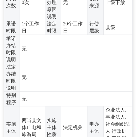
0次
办理
无
上级下放
次数
来源
原因
说明
承诺
1个工作
法定
20个工作
行使
县级
时限
日
时限
日
层级
承诺
办结
无
时限
说明
法定
办结
无
时限
说明
特别
无
程序
企业法人,
事业法人,
两当县文
实施
实施
申办
社会组织法
体广电和
主体
法定机关
主体
主体
人,行政机
旅游局
性质