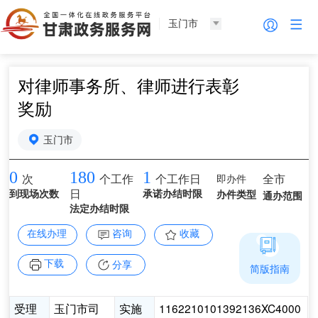
玉门市
对律师事务所、律师进行表彰
奖励
玉门市
0
180
1
即办件
全市
次
个工作
个工作日
到现场次数
日
承诺办结时限
办件类型
通办范围
法定办结时限
在线办理
咨询
收藏
下载
分享
简版指南
受理
玉门市司
实施
1162210101392136XC4000