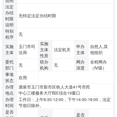
说明
法定
办结
无特定法定办结时限
时限
说明
特别
无
程序
实施
实施
玉门市司
申办
自然人,其
主体
法定机关
主体
法局
主体
他组织
性质
委托
联办
网办
全程网办
无
无
部门
机构
深度
（Ⅳ级）
事项
在用
状态
办理
酒泉市玉门市新市区铁人大道41号市民
地点
中心三楼服务大厅B区综合19窗口
办理
工作日：上午8:30-12:00，下午14:30-18:00，法定
时间
节假日除外。
是否
是否