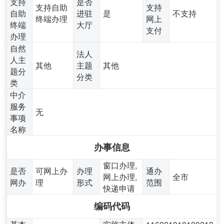
支持
是否
支持自助
支持
自助
进驻
是
不支持
终端办理
网上
终端
大厅
支付
办理
自然
法人
人主
其他
主题
其他
题分
分类
类
中介
服务
无
事项
名称
办事信息
窗口办理,
是否
可网上办
办理
通办
网上办理,
全市
网办
理
形式
范围
快递申请
编码代码