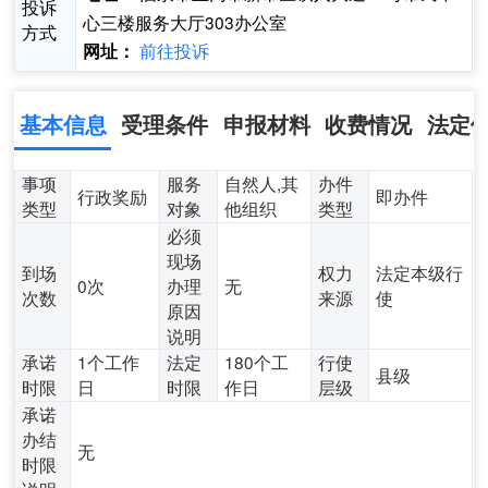
投诉
心三楼服务大厅303办公室
方式
前往投诉
网址：
基本信息
受理条件
申报材料
收费情况
法定
事项
服务
自然人,其
办件
行政奖励
即办件
类型
对象
他组织
类型
必须
现场
到场
权力
法定本级行
0次
办理
无
次数
来源
使
原因
说明
承诺
1个工作
法定
180个工
行使
县级
时限
日
时限
作日
层级
承诺
办结
无
时限