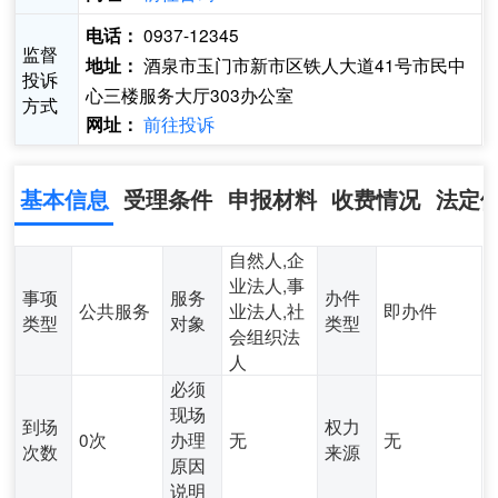
0937-12345
电话：
监督
酒泉市玉门市新市区铁人大道41号市民中
地址：
投诉
心三楼服务大厅303办公室
方式
前往投诉
网址：
基本信息
受理条件
申报材料
收费情况
法定
自然人,企
业法人,事
事项
服务
办件
公共服务
业法人,社
即办件
类型
对象
类型
会组织法
人
必须
现场
到场
权力
0次
办理
无
无
次数
来源
原因
说明