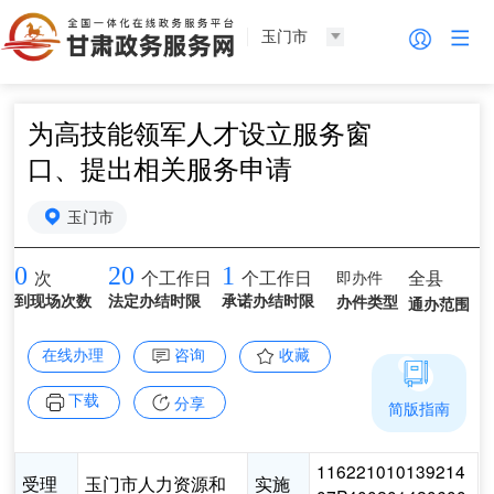
玉门市
为高技能领军人才设立服务窗
口、提出相关服务申请
玉门市
0
20
1
即办件
全县
次
个工作日
个工作日
到现场次数
法定办结时限
承诺办结时限
办件类型
通办范围
在线办理
咨询
收藏
下载
分享
简版指南
116221010139214
受理
玉门市人力资源和
实施