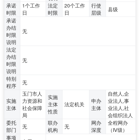
承诺
1个工作
法定
20个工作
行使
县级
时限
日
时限
日
层级
承诺
办结
无
时限
说明
法定
办结
无
时限
说明
特别
无
程序
玉门市人
自然人,企
实施
实施
力资源和
申办
业法人,事
主体
法定机关
主体
社会保障
主体
业法人,社
性质
局
会组织法人
委托
联办
网办
全程网办
无
无
部门
机构
深度
（Ⅳ级）
事项