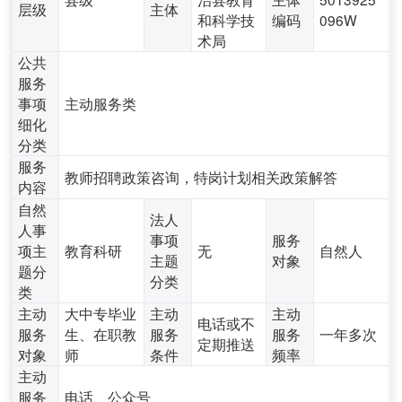
层级
主体
和科学技
编码
096W
术局
公共
服务
事项
主动服务类
细化
分类
服务
教师招聘政策咨询，特岗计划相关政策解答
内容
自然
法人
人事
事项
服务
项主
教育科研
无
自然人
主题
对象
题分
分类
类
主动
大中专毕业
主动
主动
电话或不
服务
生、在职教
服务
服务
一年多次
定期推送
对象
师
条件
频率
主动
服务
电话、公众号