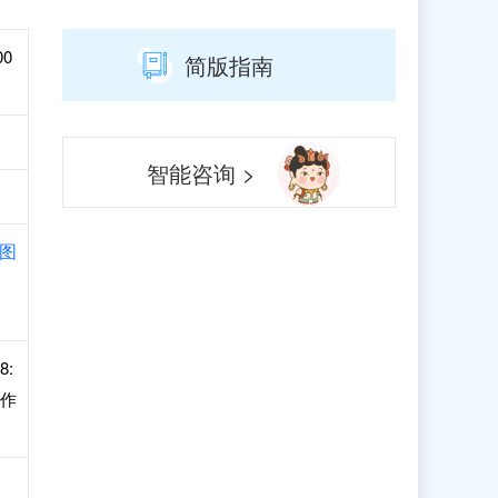
00
简版指南
智能咨询 >
图
8:
工作