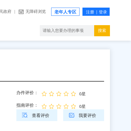
民政府
|
无障碍浏览
老年人专区
搜索
办件评价：
0星
指南评价：
0星
查看评价
我要评价