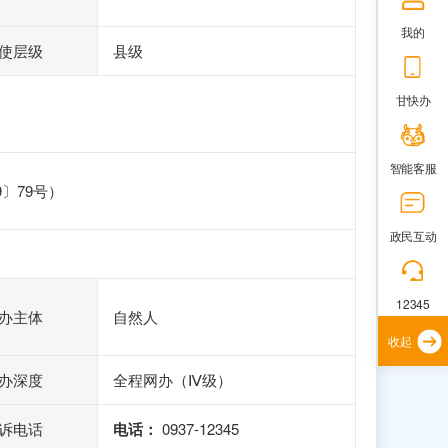
我的
使层级
县级
甘快办
智能客服
〕79号）
政民互动
12345
办主体
自然人
收起
办深度
全程网办（Ⅳ级）
诉电话
电话：
0937-12345