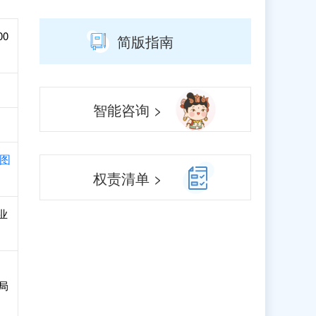
00
简版指南
智能咨询 >
图
权责清单 >
业
局