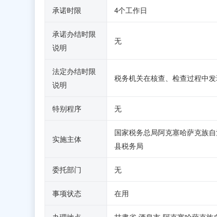
承诺时限
4个工作日
承诺办结时限
无
说明
法定办结时限
税务机关在核查、检查过程中发
说明
特别程序
无
国家税务总局阿克塞哈萨克族自
实施主体
县税务局
委托部门
无
事项状态
在用
办理地点
甘肃省-酒泉市-阿克塞哈萨克族