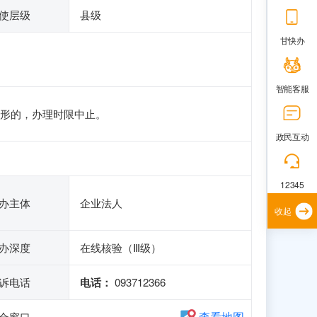
使层级
县级
甘快办
智能客服
形的，办理时限中止。
政民互动
12345
办主体
企业法人
收起
办深度
在线核验（Ⅲ级）
诉电话
电话：
093712366
查看地图
综合窗口。