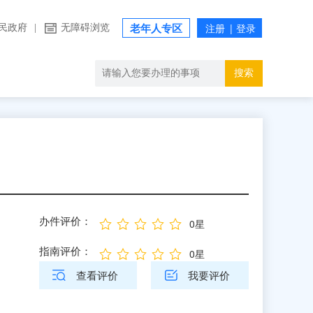
民政府
|
无障碍浏览
老年人专区
搜索
办件评价：
0星
指南评价：
0星
查看评价
我要评价