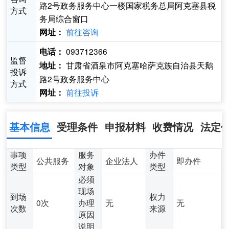
路2号政务服务中心一楼国家税务总局阿克塞县税
方式
务局综合窗口
前往咨询
网址：
093712366
电话：
监督
甘肃省酒泉市阿克塞哈萨克族自治县天鹅
地址：
投诉
路2号政务服务中心
方式
前往投诉
网址：
基本信息
受理条件
申报材料
收费情况
法定
事项
服务
办件
公共服务
企业法人
即办件
类型
对象
类型
必须
现场
到场
权力
0次
办理
无
无
次数
来源
原因
说明