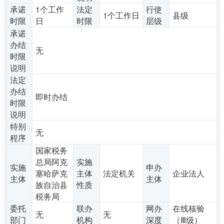
承诺
1个工作
法定
行使
1个工作日
县级
时限
日
时限
层级
承诺
办结
无
时限
说明
法定
办结
即时办结
时限
说明
特别
无
程序
国家税务
总局阿克
实施
实施
申办
塞哈萨克
主体
法定机关
企业法人
主体
主体
族自治县
性质
税务局
委托
联办
网办
在线核验
无
无
部门
机构
深度
（Ⅲ级）