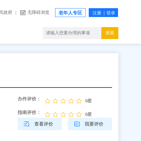
民政府
|
无障碍浏览
老年人专区
搜索
办件评价：
0星
指南评价：
0星
查看评价
我要评价