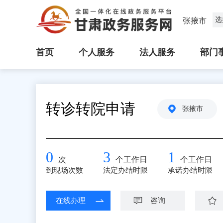
选
张掖市
首页
个人服务
法人服务
部门
转诊转院申请
张掖市
0
3
1
次
个工作日
个工作日
到现场次数
法定办结时限
承诺办结时限
在线办理
咨询