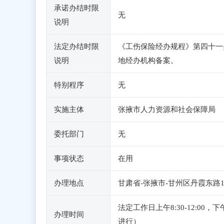
承诺办结时限
无
说明
法定办结时限
《工伤保险经办规程》第四十一
说明
地经办机构备案。
特别程序
无
实施主体
张掖市人力资源和社会保障局
委托部门
无
事项状态
在用
办理地点
甘肃省-张掖市-甘州区丹霞东路
法定工作日上午8:30-12:0
办理时间
进行）