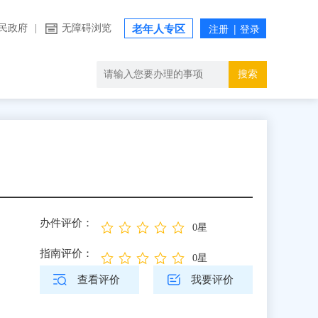
民政府
|
无障碍浏览
老年人专区
搜索
办件评价：
0星
指南评价：
0星
查看评价
我要评价