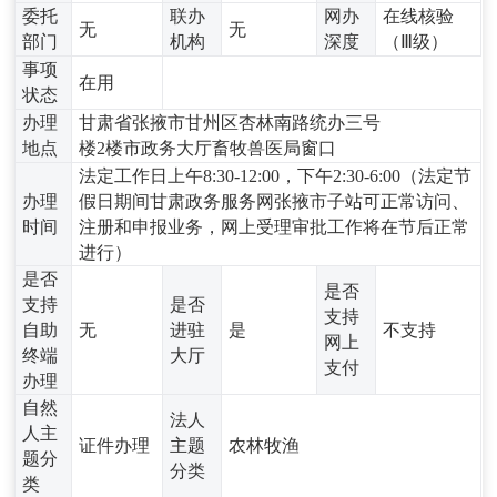
委托
联办
网办
在线核验
无
无
部门
机构
深度
（Ⅲ级）
事项
在用
状态
办理
甘肃省张掖市甘州区杏林南路统办三号
地点
楼2楼市政务大厅畜牧兽医局窗口
法定工作日上午8:30-12:00，下午2:30-6:00（法定节
办理
假日期间甘肃政务服务网张掖市子站可正常访问、
时间
注册和申报业务，网上受理审批工作将在节后正常
进行）
是否
是否
支持
是否
支持
自助
无
进驻
是
不支持
网上
终端
大厅
支付
办理
自然
法人
人主
证件办理
主题
农林牧渔
题分
分类
类