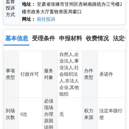
监督
地址：
甘肃省张掖市甘州区杏林南路统办三号楼2
投诉
楼市政务大厅畜牧兽医局窗口
方式
网址：
前往投诉
基本信息
受理条件
申报材料
收费情况
法定
自然人,企
业法人,事
业法人,社
事项
服务
办件
行政许可
会组织法
承诺件
类型
对象
类型
人,非法人
企业,其他
组织
必须
现场
到场
权力
法定本级行
0次
办理
无
次数
来源
使
原因
说明