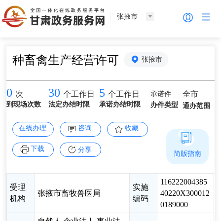
张掖市
种畜禽生产经营许可
张掖市
0
30
5
承诺件
全市
次
个工作日
个工作日
到现场次数
法定办结时限
承诺办结时限
办件类型
通办范围
在线办理
咨询
收藏
下载
分享
简版指南
116222004385
受理
实施
张掖市畜牧兽医局
40220X300012
机构
编码
0189000