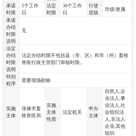
承诺
5个工作
法定
30个工作
行使
市级/隶属
时限
日
时限
日
层级
承诺
办结
无
时限
说明
法定
办结
法定办结时限不包括县（市、区）和市（州）畜牧
时限
兽医行政主管部门审核时限。
说明
特别
需要现场勘验
程序
自然人,企
业法人,事
实施
业法人,社
实施
张掖市畜
申办
主体
法定机关
会组织法
主体
牧兽医局
主体
性质
人,非法人
企业,其他
组织