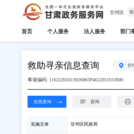
选
甘州区
首页
个人服务
法人服务
部门
救助寻亲信息查询
甘
事项编码
11622201013926865P4622011033000
:
在线查询
咨询
实施主体
甘州区民政局