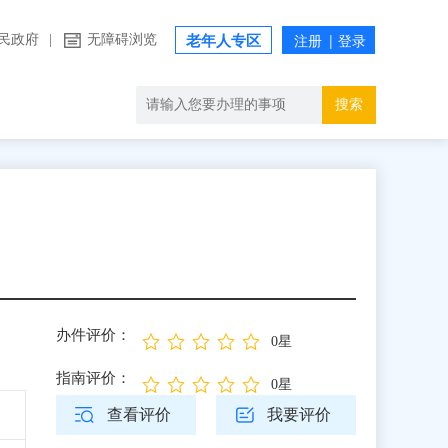
民政府
|
无障碍浏览
老年人专区
搜索
办件评价：
0星
指南评价：
0星
查看评价
我要评价