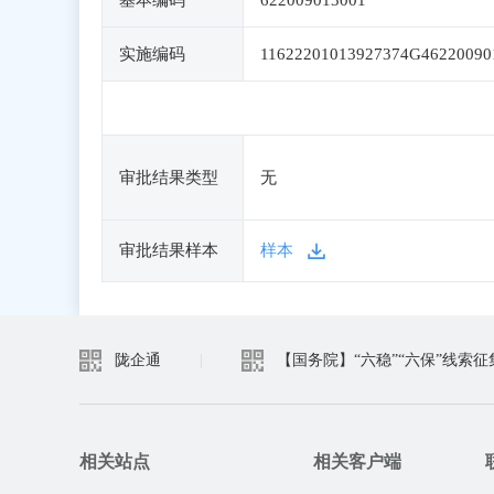
基本编码
622009013001
实施编码
11622201013927374G46220090
审批结果类型
无
审批结果样本
样本
陇企通
|
【国务院】“六稳”“六保”线索征
相关站点
相关客户端