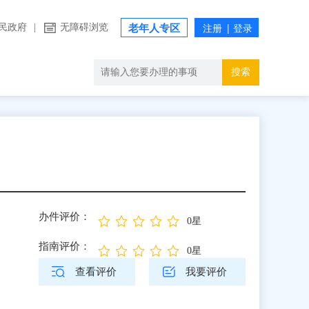
民政府
|
无障碍浏览
老年人专区
搜索
办件评价：
0星
指南评价：
0星
查看评价
我要评价