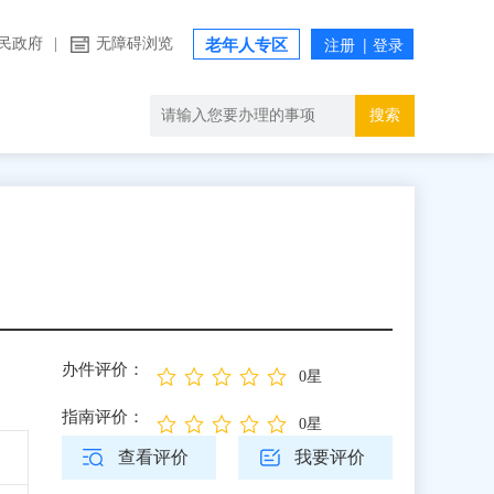
民政府
|
无障碍浏览
老年人专区
搜索
办件评价：
0星
指南评价：
0星
查看评价
我要评价