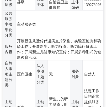
县级
自治县卫生
主体
层级
主体
139278926
健康局
编码
公共
服务
事项
主动服务类
细化
分类
开展新生儿遗传代谢病血片采集、实验室检测和确
服务
诊工作；开展新生儿听力筛查、听力障碍确诊工
内容
作；开展新生儿健康知识宣传；开展多种形式的健
康教育活动。
自然
法人
人事
事项
服务
项主
医疗卫生
无
自然人
主题
对象
题分
分类
类
法定工作
日均正常
新生儿的听
主动
主动
主动
提供服务
力筛查，听