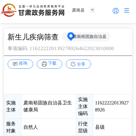
肃南县
新生儿疾病筛查
肃南裕固族自治县
1162222201392789264622023010000
事项编码
:
咨询
下载
分享
实施
实施
肃南裕固族自治县卫生
11622222013927
主体
主体
健康局
8926
编码
服务
行使
自然人
县级
对象
层级