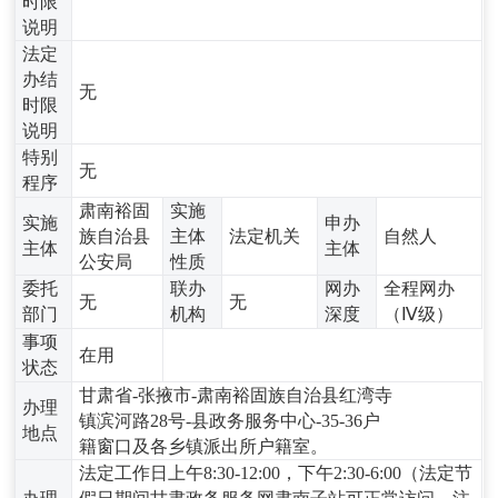
时限
说明
法定
办结
无
时限
说明
特别
无
程序
肃南裕固
实施
实施
申办
族自治县
主体
法定机关
自然人
主体
主体
公安局
性质
委托
联办
网办
全程网办
无
无
部门
机构
深度
（Ⅳ级）
事项
在用
状态
甘肃省-张掖市-肃南裕固族自治县红湾寺
办理
镇滨河路28号-县政务服务中心-35-36户
地点
籍窗口及各乡镇派出所户籍室。
法定工作日上午8:30-12:00，下午2:30-6:00（法定节