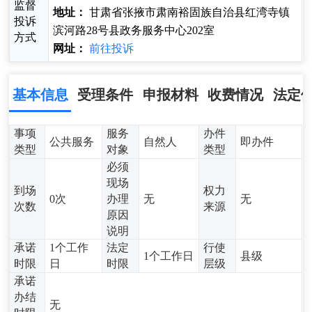
监督
地址：
甘肃省张掖市肃南裕固族自治县红湾寺镇
投诉
滨河路28号县政务服务中心202室
方式
网址：
前往投诉
基本信息
受理条件
申报材料
收费情况
法定
事项
服务
办件
公共服务
自然人
即办件
类型
对象
类型
必须
现场
到场
权力
0次
办理
无
无
次数
来源
原因
说明
承诺
1个工作
法定
行使
1个工作日
县级
时限
日
时限
层级
承诺
办结
无