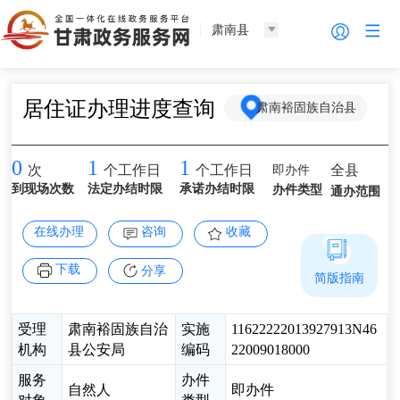
肃南县
居住证办理进度查询
肃南裕固族自治县
0
1
1
即办件
全县
次
个工作日
个工作日
到现场次数
法定办结时限
承诺办结时限
办件类型
通办范围
在线办理
咨询
收藏
下载
分享
简版指南
受理
肃南裕固族自治
实施
11622222013927913N46
机构
县公安局
编码
22009018000
服务
办件
自然人
即办件