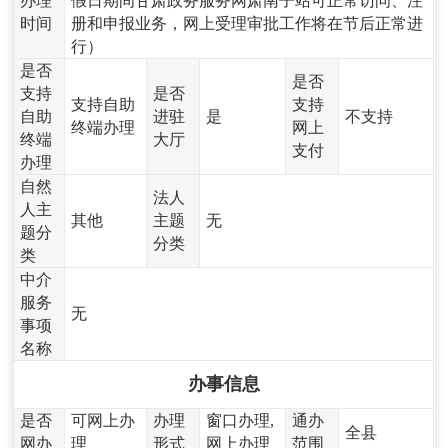
办理
假日期间甘肃政务服务网肃南子站可正常访问、注
时间
册和申报业务，网上受理审批工作将在节后正常进
行）
是否
是否
支持
是否
支持自助
支持
自助
进驻
是
不支持
终端办理
网上
终端
大厅
支付
办理
自然
法人
人主
其他
主题
无
题分
分类
类
中介
服务
无
事项
名称
办事信息
是否
可网上办
办理
窗口办理,
通办
全县
网办
理
形式
网上办理
范围