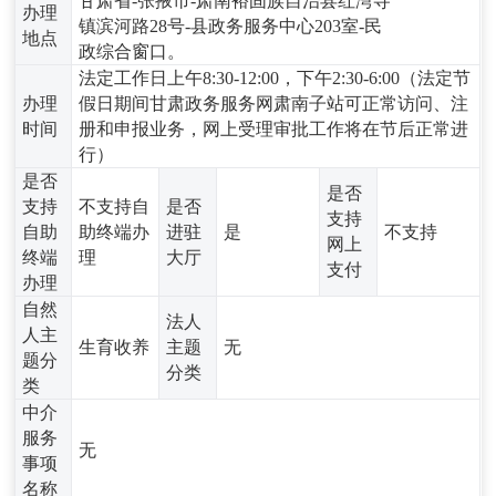
甘肃省-张掖市-肃南裕固族自治县红湾寺
办理
镇滨河路28号-县政务服务中心203室-民
地点
政综合窗口。
法定工作日上午8:30-12:00，下午2:30-6:00（法定节
办理
假日期间甘肃政务服务网肃南子站可正常访问、注
时间
册和申报业务，网上受理审批工作将在节后正常进
行）
是否
是否
支持
不支持自
是否
支持
自助
助终端办
进驻
是
不支持
网上
终端
理
大厅
支付
办理
自然
法人
人主
生育收养
主题
无
题分
分类
类
中介
服务
无
事项
名称