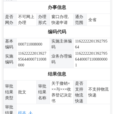
办事信息
是否
不可网上
办理
窗口办理,
通办
全省
网办
办理
形式
快递申请
范围
编码代码
基本
实施主体编
1162222201392795
000711008000
编码
码
64
11622222013927
1162222201392795
实施
业务办理编
95644000711008
6440007110080000
编码
码
000
1
结果信息
关于撤销×
是否
审批
审批
××与×××收
支持
不支持物流
结果
批文
结果
养登记决定
物流
快递
类型
名称
书
快递
审批
结果
样本