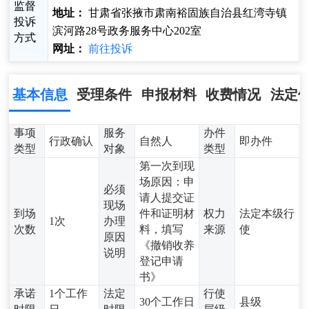
监督
地址：
甘肃省张掖市肃南裕固族自治县红湾寺镇
投诉
滨河路28号政务服务中心202室
方式
网址：
前往投诉
基本信息
受理条件
申报材料
收费情况
法定
事项
服务
办件
行政确认
自然人
即办件
类型
对象
类型
第一次到现
场原因：申
必须
请人提交证
现场
到场
件和证明材
权力
法定本级行
1次
办理
次数
料，填写
来源
使
原因
《撤销收养
说明
登记申请
书》
承诺
1个工作
法定
行使
30个工作日
县级