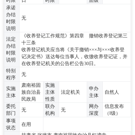
时限
日
时限
层级
承诺
办结
无
时限
说明
《收养登记工作规范》第四章 撤销收养登记第三
法定
十三条
办结
收养登记机关应当将《关于撤销×××与×××收养登
时限
记决定书》送达每位当事人，收缴收养登记证，并
说明
在收养登记机关的公告栏公告30日。
特别
无
程序
肃南裕固
实施
实施
申办
族自治县
主体
法定机关
自然人
主体
主体
民政局
性质
委托
联办
网办
信息发布
无
无
部门
机构
深度
（Ⅰ级）
事项
在用
状态