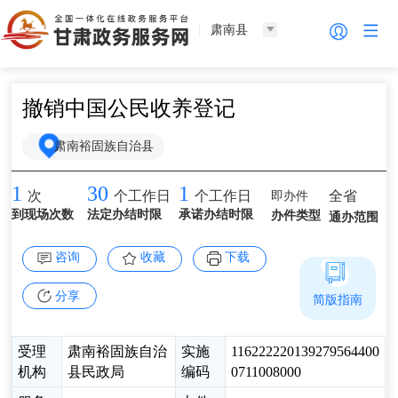
肃南县
撤销中国公民收养登记
肃南裕固族自治县
1
30
1
即办件
全省
次
个工作日
个工作日
到现场次数
法定办结时限
承诺办结时限
办件类型
通办范围
咨询
收藏
下载
分享
简版指南
受理
肃南裕固族自治
实施
116222220139279564400
机构
县民政局
编码
0711008000