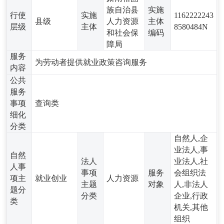
族自治县
实施
行使
实施
1162222243
县级
人力资源
主体
层级
主体
8580484N
和社会保
编码
障局
服务
为劳动者提供就业政策咨询服务
内容
公共
服务
事项
查询类
细化
分类
自然人,企
业法人,事
自然
法人
业法人,社
人事
事项
服务
会组织法
项主
就业创业
人力资源
主题
对象
人,非法人
题分
分类
企业,行政
类
机关,其他
组织