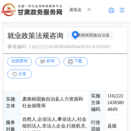
肃南县
就业政策法规咨询
肃南裕固族自治县
11622222438580484N4002014101001
事项编码
:
在线查询
咨询
下载
分享
实施
1162222
实施
肃南裕固族自治县人力资源和
主体
2438580
主体
社会保障局
编码
484N
自然人,企业法人,事业法人,社会
服务
行使
组织法人,非法人企业,行政机关,
县级
对象
层级