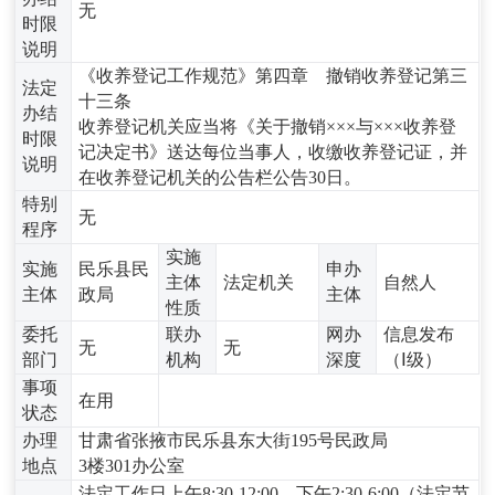
无
时限
说明
《收养登记工作规范》第四章 撤销收养登记第三
法定
十三条
办结
收养登记机关应当将《关于撤销×××与×××收养登
时限
记决定书》送达每位当事人，收缴收养登记证，并
说明
在收养登记机关的公告栏公告30日。
特别
无
程序
实施
实施
民乐县民
申办
主体
法定机关
自然人
主体
政局
主体
性质
委托
联办
网办
信息发布
无
无
部门
机构
深度
（Ⅰ级）
事项
在用
状态
办理
甘肃省张掖市民乐县东大街195号民政局
地点
3楼301办公室
法定工作日上午8:30-12:00，下午2:30-6:00（法定节