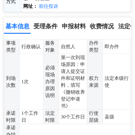
方式
网址：
前往投诉
基本信息
受理条件
申报材料
收费情况
法定
事项
服务
办件
行政确认
自然人
即办件
类型
对象
类型
第一次到现
场原因：申
必须
请人提交证
现场
到场
件和证明材
权力
法定本级行
1次
办理
次数
料，填写
来源
使
原因
《撤销收养
说明
登记申请
书》
承诺
1个工作
法定
行使
30个工作日
县级
时限
日
时限
层级
承诺
办结