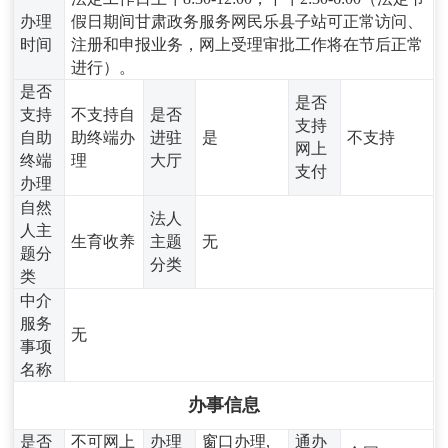
办理
假日期间甘肃政务服务网民乐县子站可正常访问、
时间
注册和申报业务，网上受理审批工作将在节后正常
进行）。
是否
是否
支持
不支持自
是否
支持
自助
助终端办
进驻
是
不支持
网上
终端
理
大厅
支付
办理
自然
法人
人主
生育收养
主题
无
题分
分类
类
中介
服务
无
事项
名称
办事信息
是否
不可网上
办理
窗口办理,
通办