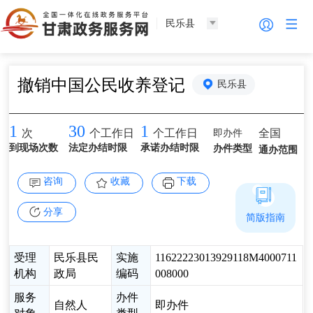
民乐县
撤销中国公民收养登记
民乐县
1
30
1
即办件
全国
次
个工作日
个工作日
到现场次数
法定办结时限
承诺办结时限
办件类型
通办范围
咨询
收藏
下载
分享
简版指南
受理
民乐县民
实施
11622223013929118M4000711
机构
政局
编码
008000
服务
办件
自然人
即办件