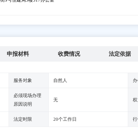
9号住建局3楼317办公室
申报材料
收费情况
法定依据
服务对象
自然人
办
必须现场办理
无
权
原因说明
法定时限
20个工作日
行