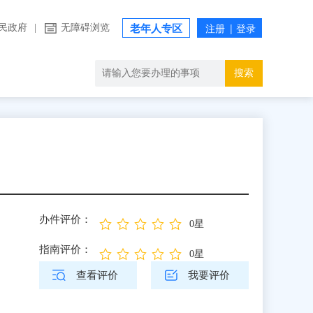
民政府
|
无障碍浏览
老年人专区
搜索
办件评价：
0星
指南评价：
0星
查看评价
我要评价