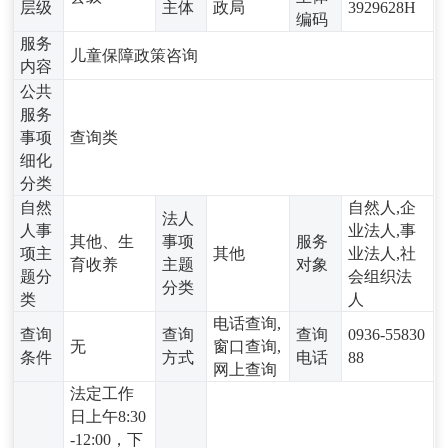
层级
主体
政局
3929628H
编码
服务
儿童保障政策咨询
内容
公共
服务
事项
查询类
细化
分类
自然
自然人,企
法人
人事
业法人,事
其他、生
事项
服务
项主
其他
业法人,社
育收养
主题
对象
题分
会组织法
分类
类
人
电话查询,
查询
查询
查询
0936-55830
无
窗口查询,
条件
方式
电话
88
网上查询
法定工作
日上午8:30
-12:00，下