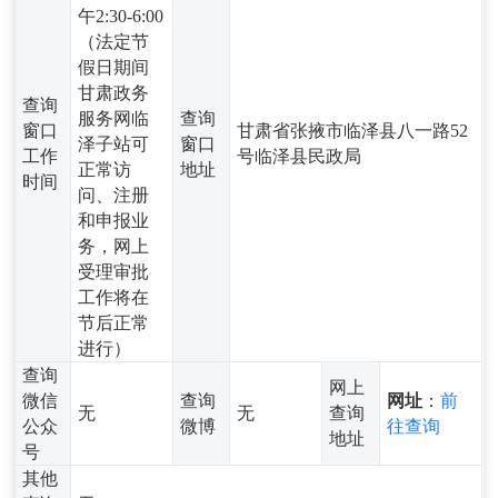
午2:30-6:00
（法定节
假日期间
甘肃政务
查询
服务网临
查询
窗口
甘肃省张掖市临泽县八一路52
泽子站可
窗口
工作
号临泽县民政局
正常访
地址
时间
问、注册
和申报业
务，网上
受理审批
工作将在
节后正常
进行）
查询
网上
微信
查询
网址
：
前
无
无
查询
公众
微博
往查询
地址
号
其他