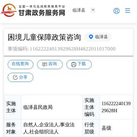
临泽县
困境儿童保障政策咨询
临泽县
11622224013929628H4622011017000
事项编码
:
在线查询
咨询
下载
分享
实施
实施
116222240139
临泽县民政局
主体
主体
29628H
编码
服务
自然人,企业法人,事业法
行使
县级
对象
人,社会组织法人
层级