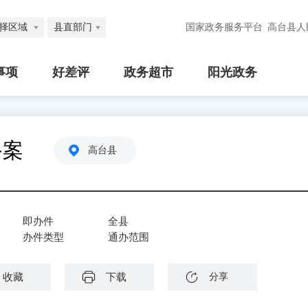
择区域
县直部门
国家政务服务平台
高台县人
事项
好差评
政务超市
阳光政务
备案
高台县
即办件
全县
办件类型
通办范围
收藏
下载
分享