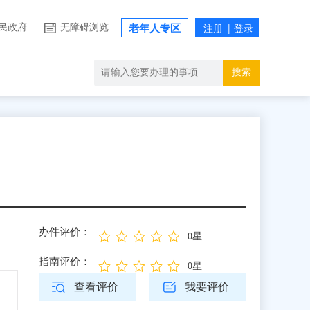
民政府
|
无障碍浏览
老年人专区
搜索
办件评价：
0星
指南评价：
0星
查看评价
我要评价