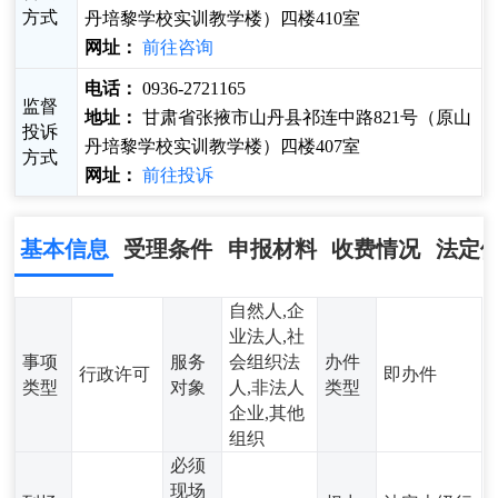
方式
丹培黎学校实训教学楼）四楼410室
网址：
前往咨询
电话：
0936-2721165
监督
地址：
甘肃省张掖市山丹县祁连中路821号（原山
投诉
丹培黎学校实训教学楼）四楼407室
方式
网址：
前往投诉
基本信息
受理条件
申报材料
收费情况
法定
自然人,企
业法人,社
事项
服务
会组织法
办件
行政许可
即办件
类型
对象
人,非法人
类型
企业,其他
组织
必须
现场