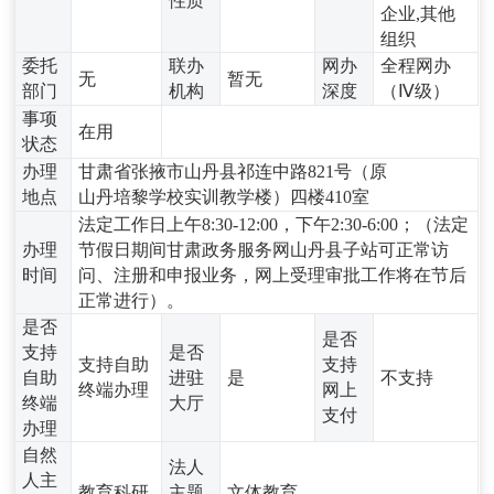
性质
企业,其他
组织
委托
联办
网办
全程网办
无
暂无
部门
机构
深度
（Ⅳ级）
事项
在用
状态
办理
甘肃省张掖市山丹县祁连中路821号（原
地点
山丹培黎学校实训教学楼）四楼410室
法定工作日上午8:30-12:00，下午2:30-6:00；（法定
办理
节假日期间甘肃政务服务网山丹县子站可正常访
时间
问、注册和申报业务，网上受理审批工作将在节后
正常进行）。
是否
是否
支持
是否
支持自助
支持
自助
进驻
是
不支持
终端办理
网上
终端
大厅
支付
办理
自然
法人
人主
教育科研
主题
文体教育