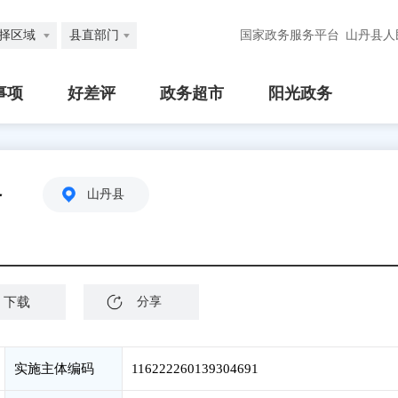
择区域
县直部门
国家政务服务平台
山丹县人
事项
好差评
政务超市
阳光政务
务
山丹县
下载
分享
实施主体编码
116222260139304691