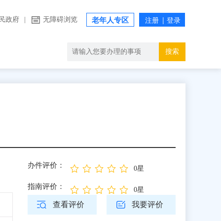
民政府
|
无障碍浏览
老年人专区
搜索
办件评价：
0星
指南评价：
0星
查看评价
我要评价