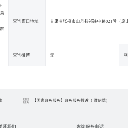
午
甘肃
查询窗口地址
甘肃省张掖市山丹县祁连中路821号（原
审
查询微博
无
网
集
|
【国家政务服务】政务服务投诉（ 微信端）
|
联系我们
咨询服务电话