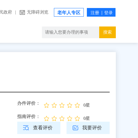
民政府
|
无障碍浏览
老年人专区
搜索
办件评价：
0星
指南评价：
0星
查看评价
我要评价