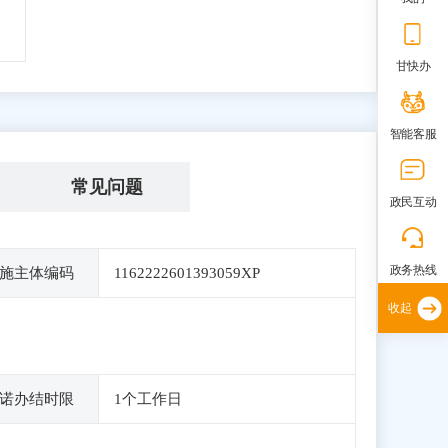
甘快办
智能客服
常见问题
政民互动
政务热线
施主体编码
1162222601393059XP
收起
诺办结时限
1个工作日