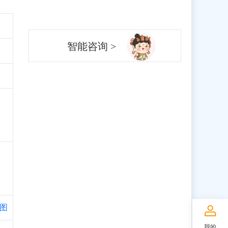
智能咨询 >
图
我的