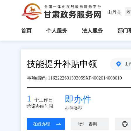
选
山丹县
首页
个人服务
法人服务
部门
技能提升补贴申领
山
事项编码
1162222601393059XP4002014008010
:
1
即办件
个工作日
承诺办结时限
办件类型
在线办理
咨询