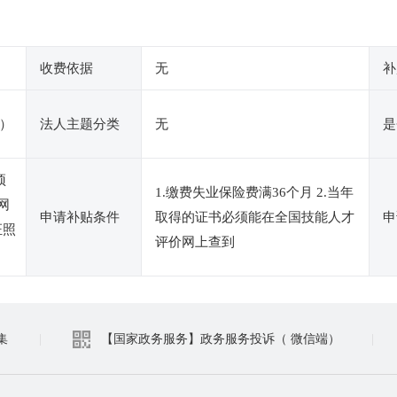
收费依据
无
补
）
法人主题分类
无
是
预
1.缴费失业保险费满36个月 2.当年
网
申请补贴条件
取得的证书必须能在全国技能人才
申
证照
评价网上查到
集
|
【国家政务服务】政务服务投诉（ 微信端）
|