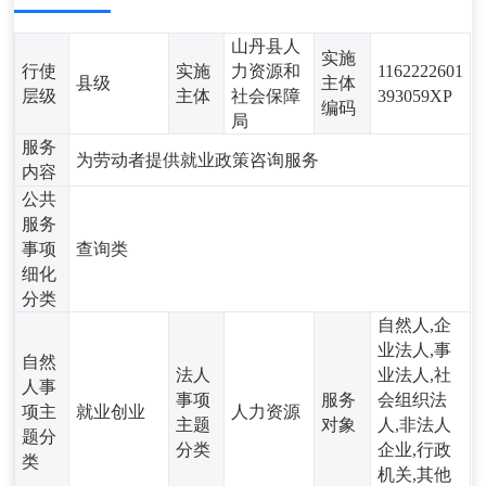
山丹县人
实施
行使
实施
力资源和
1162222601
县级
主体
层级
主体
社会保障
393059XP
编码
局
服务
为劳动者提供就业政策咨询服务
内容
公共
服务
事项
查询类
细化
分类
自然人,企
业法人,事
自然
法人
业法人,社
人事
事项
服务
会组织法
项主
就业创业
人力资源
主题
对象
人,非法人
题分
分类
企业,行政
类
机关,其他