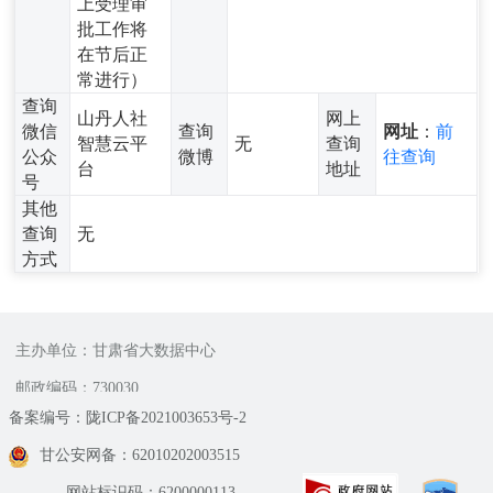
上受理审
批工作将
在节后正
常进行）
查询
山丹人社
网上
微信
查询
网址
：
前
智慧云平
无
查询
公众
微博
往查询
台
地址
号
其他
查询
无
方式
主办单位：甘肃省大数据中心
邮政编码：730030
备案编号：陇ICP备2021003653号-2
甘公安网备：62010202003515
网站标识码：6200000113