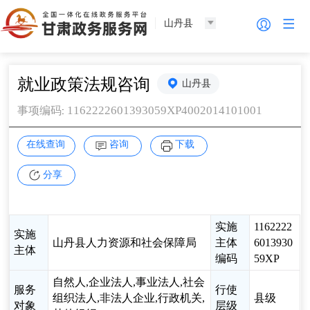
山丹县
就业政策法规咨询
山丹县
1162222601393059XP4002014101001
事项编码
:
在线查询
咨询
下载
分享
实施
1162222
实施
山丹县人力资源和社会保障局
主体
6013930
主体
编码
59XP
自然人,企业法人,事业法人,社会
服务
行使
组织法人,非法人企业,行政机关,
县级
对象
层级