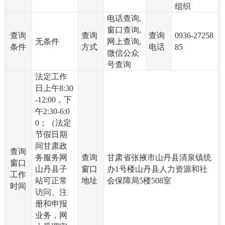
组织
电话查询,
窗口查询,
查询
查询
查询
0936-27258
无条件
网上查询,
条件
方式
电话
85
微信公众
号查询
法定工作
日上午8:30
-12:00，下
午2:30-6:0
0；（法定
节假日期
间甘肃政
查询
务服务网
查询
甘肃省张掖市山丹县清泉镇统
窗口
山丹县子
窗口
办1号楼山丹县人力资源和社
工作
站可正常
地址
会保障局5楼508室
时间
访问、注
册和申报
业务，网