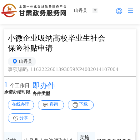
山丹县
小微企业吸纳高校毕业生社会
保险补贴申请
山丹县
1162222601393059XP4002014107004
事项编码
:
1
即办件
个工作日
承诺办结时限
办件类型
在线办理
咨询
下载
分享
实施