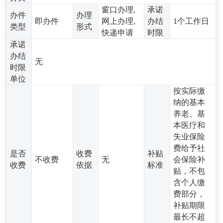
窗口办理,
承诺
办件
办理
即办件
网上办理,
办结
1个工作日
类型
形式
快递申请
时限
承诺
办结
无
时限
单位
按实际缴
纳的基本
养老、基
本医疗和
失业保险
费给予社
是否
收费
补贴
不收费
无
会保险补
收费
依据
标准
贴，不包
含个人缴
费部分，
补贴期限
最长不超