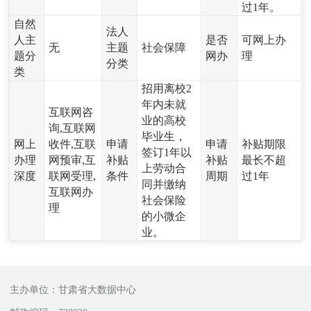
过1年。
自然
法人
人主
是否
可网上办
无
主题
社会保障
题分
网办
理
分类
类
招用离校2
年内未就
互联网咨
业的高校
询,互联网
毕业生，
网上
收件,互联
申请
申请
补贴期限
签订1年以
办理
网预审,互
补贴
补贴
最长不超
上劳动合
深度
联网受理,
条件
周期
过1年
同并缴纳
互联网办
社会保险
理
的小微企
业。
主办单位：甘肃省大数据中心