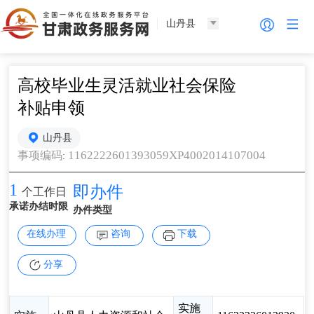
山丹县
高校毕业生灵活就业社会保险
补贴申领
山丹县
1162222601393059XP4002014107004
事项编码
:
1
即办件
个工作日
承诺办结时限
办件类型
在线办理
咨询
下载
分享
实施