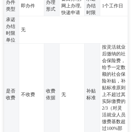
办件
办理
即办件
网上办理,
办结
1个工作日
类型
形式
快递申请
时限
承诺
办结
无
时限
单位
按灵活就业
后缴纳的社
会保险费，
给予一定数
额的社会保
险补贴，补
贴标准原则
是否
收费
补贴
不收费
无
上不超过其
收费
依据
标准
实际缴费的
2/3（对灵
活就业人员
缴费基数超
过100%部