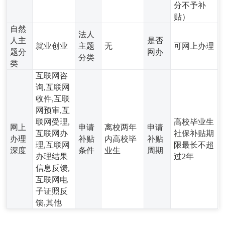
分不予补
贴）
自然
法人
人主
是否
就业创业
主题
无
可网上办理
题分
网办
分类
类
互联网咨
询,互联网
收件,互联
网预审,互
联网受理,
高校毕业生
网上
申请
离校两年
申请
互联网办
社保补贴期
办理
补贴
内高校毕
补贴
理,互联网
限最长不超
深度
条件
业生
周期
办理结果
过2年
信息反馈,
互联网电
子证照反
馈,其他