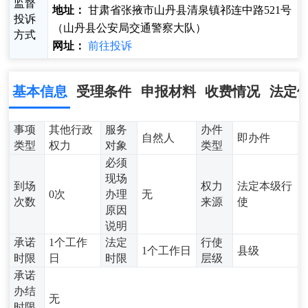
监督
地址：
甘肃省张掖市山丹县清泉镇祁连中路521号
投诉
（山丹县公安局交通警察大队）
方式
网址：
前往投诉
基本信息
受理条件
申报材料
收费情况
法定
事项
其他行政
服务
办件
自然人
即办件
类型
权力
对象
类型
必须
现场
到场
权力
法定本级行
0次
办理
无
次数
来源
使
原因
说明
承诺
1个工作
法定
行使
1个工作日
县级
时限
日
时限
层级
承诺
办结
无
时限