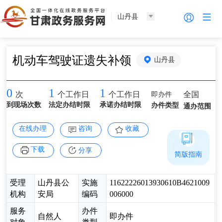
山丹县
机动车驾驶证遗失补领
山丹县
0
1
1
即办件
全国
次
个工作日
个工作日
到现场次数
法定办结时限
承诺办结时限
办件类型
通办范围
在线办理
咨询
收藏
下载
分享
简版指南
受理
山丹县公
实施
11622226013930610B4621009
机构
安局
编码
006000
服务
办件
自然人
即办件