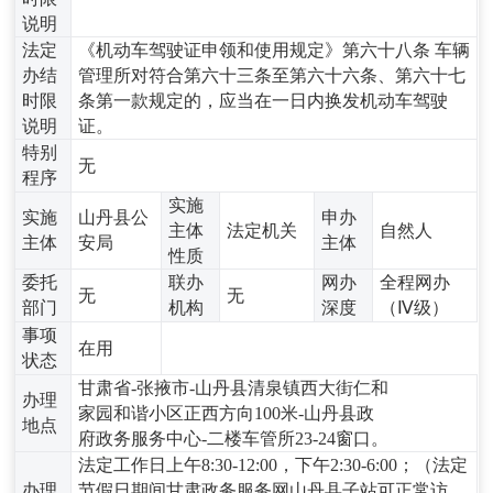
说明
法定
《机动车驾驶证申领和使用规定》第六十八条 车辆
办结
管理所对符合第六十三条至第六十六条、第六十七
时限
条第一款规定的，应当在一日内换发机动车驾驶
说明
证。
特别
无
程序
实施
实施
山丹县公
申办
主体
法定机关
自然人
主体
安局
主体
性质
委托
联办
网办
全程网办
无
无
部门
机构
深度
（Ⅳ级）
事项
在用
状态
甘肃省-张掖市-山丹县清泉镇西大街仁和
办理
家园和谐小区正西方向100米-山丹县政
地点
府政务服务中心-二楼车管所23-24窗口。
法定工作日上午8:30-12:00，下午2:30-6:00；（法定
办理
节假日期间甘肃政务服务网山丹县子站可正常访