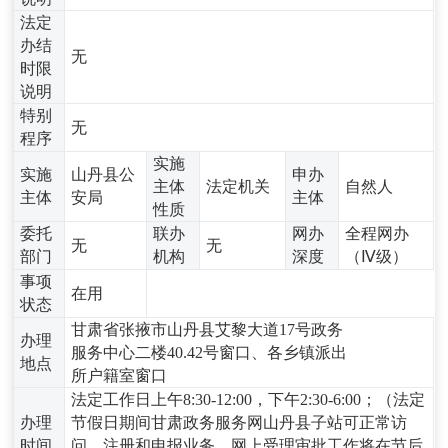
法定
办结
无
时限
说明
特别
无
程序
实施
实施
山丹县公
申办
主体
法定机关
自然人
主体
安局
主体
性质
委托
联办
网办
全程网办
无
无
部门
机构
深度
（Ⅳ级）
事项
在用
状态
甘肃省张掖市山丹县艾黎大道17号政务
办理
服务中心二楼40.42号窗口、各乡镇派出
地点
所户籍室窗口
法定工作日上午8:30-12:00，下午2:30-6:00；（法定
办理
节假日期间甘肃政务服务网山丹县子站可正常访
时间
问、注册和申报业务，网上受理审批工作将在节后