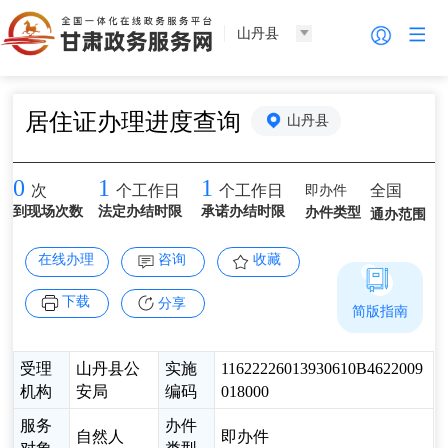
山丹县
居住证办理进度查询
山丹县
0
1
1
即办件
全国
次
个工作日
个工作日
到现场次数
法定办结时限
承诺办结时限
办件类型
通办范围
在线办理
咨询
收藏
下载
分享
简版指南
受理
山丹县公
实施
11622226013930610B4622009
机构
安局
编码
018000
服务
办件
自然人
即办件