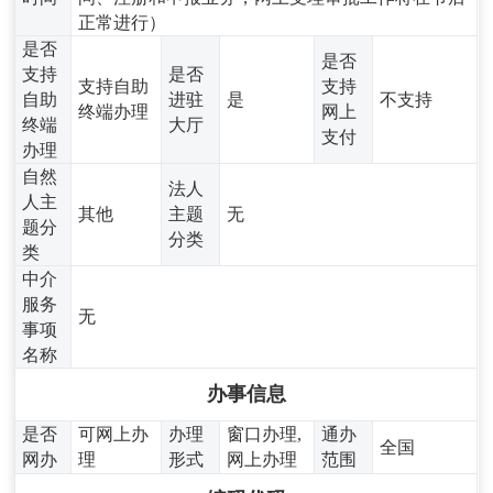
正常进行）
是否
是否
支持
是否
支持自助
支持
自助
进驻
是
不支持
终端办理
网上
终端
大厅
支付
办理
自然
法人
人主
其他
主题
无
题分
分类
类
中介
服务
无
事项
名称
办事信息
是否
可网上办
办理
窗口办理,
通办
全国
网办
理
形式
网上办理
范围