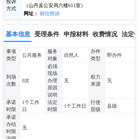
投诉
（山丹县公安局六楼611室）
方式
网址：
前往投诉
基本信息
受理条件
申报材料
收费情况
法定
事项
服务
办件
公共服务
自然人
即办件
类型
对象
类型
必须
现场
到场
权力
0次
办理
无
无
次数
来源
原因
说明
承诺
1个工作
法定
行使
1个工作日
县级
时限
日
时限
层级
承诺
办结
无
时限
说明