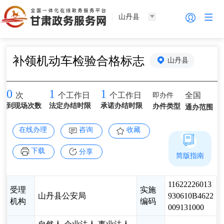
山丹县
补领机动车检验合格标志
山丹县
0
1
1
即办件
全国
次
个工作日
个工作日
到现场次数
法定办结时限
承诺办结时限
办件类型
通办范围
在线办理
咨询
收藏
下载
分享
简版指南
11622226013
受理
实施
山丹县公安局
930610B4622
机构
编码
009131000