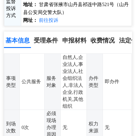
监督
地址：
甘肃省张掖市山丹县祁连中路521号（山丹
投诉
县公安局交警大队）
方式
网址：
前往投诉
基本信息
受理条件
申报材料
收费情况
法定
自然人,企
业法人,事
业法人,社
事项
服务
会组织法
办件
公共服务
即办件
类型
对象
人,非法人
类型
企业,行政
机关,其他
组织
必须
现场
到场
权力
0次
办理
无
无
次数
来源
原因