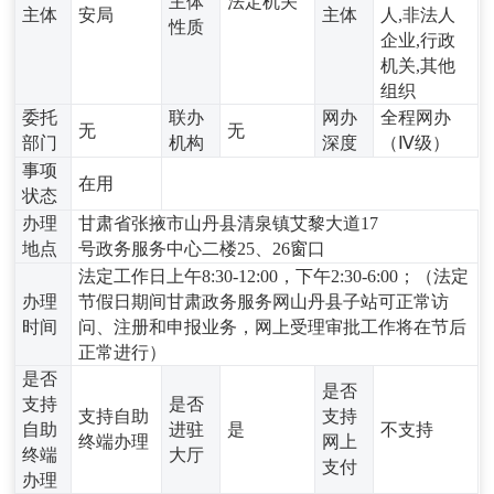
主体
法定机关
主体
安局
主体
人,非法人
性质
企业,行政
机关,其他
组织
委托
联办
网办
全程网办
无
无
部门
机构
深度
（Ⅳ级）
事项
在用
状态
办理
甘肃省张掖市山丹县清泉镇艾黎大道17
地点
号政务服务中心二楼25、26窗口
法定工作日上午8:30-12:00，下午2:30-6:00；（法定
办理
节假日期间甘肃政务服务网山丹县子站可正常访
时间
问、注册和申报业务，网上受理审批工作将在节后
正常进行）
是否
是否
支持
是否
支持自助
支持
自助
进驻
是
不支持
终端办理
网上
终端
大厅
支付
办理