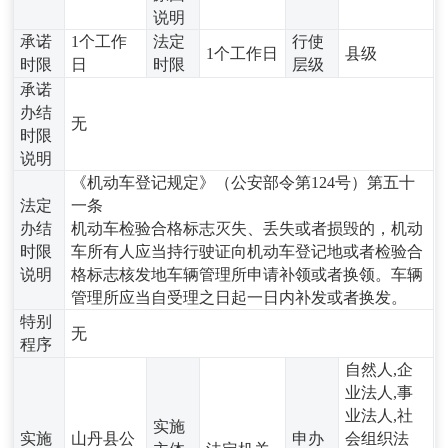
说明
承诺
1个工作
法定
行使
1个工作日
县级
时限
日
时限
层级
承诺
办结
无
时限
说明
《机动车登记规定》（公安部令第124号）第五十
法定
一条
办结
机动车检验合格标志灭失、丢失或者损毁的，机动
时限
车所有人应当持行驶证向机动车登记地或者检验合
说明
格标志核发地车辆管理所申请补领或者换领。车辆
管理所应当自受理之日起一日内补发或者换发。
特别
无
程序
自然人,企
业法人,事
业法人,社
实施
实施
山丹县公
申办
会组织法