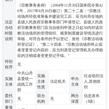
《宗教事务条例》（2004年11月30日国务院令第42
6号，2017年8月26日修订）第二十二条：“宗教活
动场所经批准筹备并建设完工后，应当向所在地的
法定
县级人民政府宗教事务部门申请登记。县级人民政
办结
府宗教事务部门应当自收到申请之日起30内对该宗
时限
教活动场所的管理组织、规章制度建设等情况进行
说明
审核，对符合条件的予以登记，发给《宗教活动场
所登记证》。”第二十四条：“宗教活动场所终止或
者变更登记内容的，应当到原登记管理机关办理相
应的注销或者变更登记手续。”
特别
无
程序
中共山丹
实施
社会组织法
实施
县委统一
申办
主体
法定机关
人,其他组
主体
战线工作
主体
性质
织
部
委托
联办
网办
信息发布
无
无
部门
机构
深度
（Ⅰ级）
事项