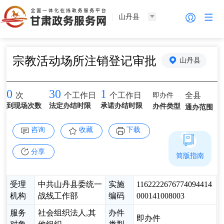
山丹县
宗教活动场所注销登记审批
山丹县
0
30
1
即办件
全县
次
个工作日
个工作日
到现场次数
法定办结时限
承诺办结时限
办件类型
通办范围
咨询
收藏
下载
分享
简版指南
受理
中共山丹县委统一
实施
1162222676774094414
机构
战线工作部
编码
000141008003
服务
社会组织法人,其
办件
即办件