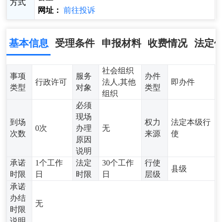
方式
网址：
前往投诉
基本信息
受理条件
申报材料
收费情况
法定
社会组织
事项
服务
办件
行政许可
法人,其他
即办件
类型
对象
类型
组织
必须
现场
到场
权力
法定本级行
0次
办理
无
次数
来源
使
原因
说明
承诺
1个工作
法定
30个工作
行使
县级
时限
日
时限
日
层级
承诺
办结
无
时限
说明