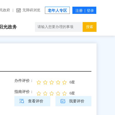
民政府
|
无障碍浏览
老年人专区
阳光政务
搜索
办件评价：
0星
指南评价：
0星
查看评价
我要评价