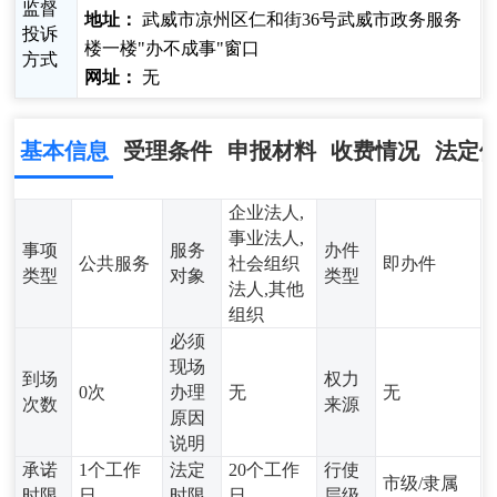
监督
地址：
武威市凉州区仁和街36号武威市政务服务
投诉
楼一楼"办不成事"窗口
方式
网址：
无
基本信息
受理条件
申报材料
收费情况
法定
企业法人,
事业法人,
事项
服务
办件
公共服务
社会组织
即办件
类型
对象
类型
法人,其他
组织
必须
现场
到场
权力
0次
办理
无
无
次数
来源
原因
说明
承诺
1个工作
法定
20个工作
行使
市级/隶属
时限
日
时限
日
层级