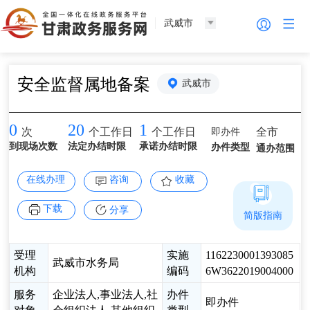
武威市
安全监督属地备案
武威市
0
20
1
即办件
全市
次
个工作日
个工作日
到现场次数
法定办结时限
承诺办结时限
办件类型
通办范围
在线办理
咨询
收藏
下载
分享
简版指南
受理
实施
1162230001393085
武威市水务局
机构
编码
6W3622019004000
服务
企业法人,事业法人,社
办件
即办件