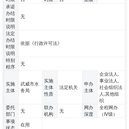
承诺
办结
无
时限
说明
法定
办结
依据《行政许可法》
时限
说明
特别
无
程序
企业法人,
实施
事业法人,
实施
武威市水
申办
主体
法定机关
社会组织法
主体
务局
主体
性质
人,其他组
织
委托
联办
网办
全程网办
无
无
部门
机构
深度
（Ⅳ级）
事项
在用
状态