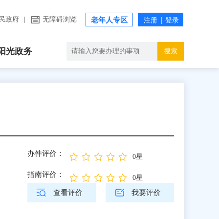
民政府
|
无障碍浏览
老年人专区
阳光政务
搜索
办件评价：
0星
指南评价：
0星
查看评价
我要评价