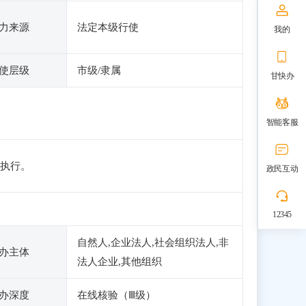
力来源
法定本级行使
我的
使层级
市级/隶属
甘快办
智能客服
执行。
政民互动
12345
自然人,企业法人,社会组织法人,非
办主体
法人企业,其他组织
办深度
在线核验（Ⅲ级）