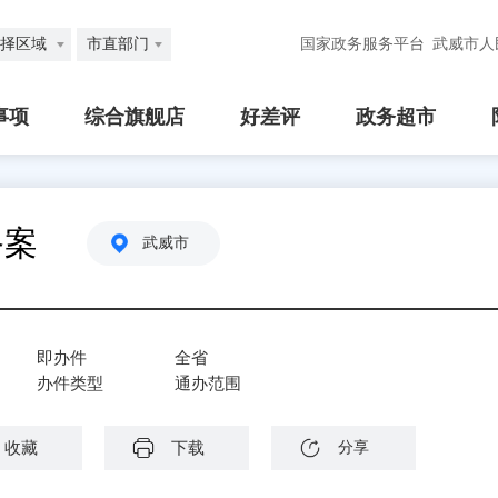
择区域
市直部门
国家政务服务平台
武威市人
事项
综合旗舰店
好差评
政务超市
备案
武威市
即办件
全省
办件类型
通办范围
收藏
下载
分享