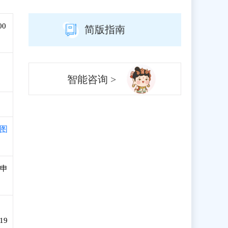
00
简版指南
智能咨询 >
图
和申
19