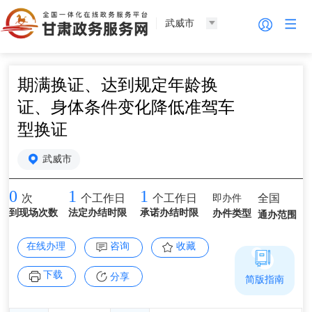
武威市
期满换证、达到规定年龄换
证、身体条件变化降低准驾车
型换证
武威市
0
1
1
即办件
全国
次
个工作日
个工作日
到现场次数
法定办结时限
承诺办结时限
办件类型
通办范围
在线办理
咨询
收藏
下载
分享
简版指南