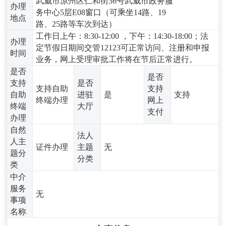
武威市凉州区仁和街36号武威市政务服
办理
务中心5层E08窗口（可乘坐14路、19
地点
路、25路等车次到达）
工作日上午：8:30-12:00 ，下午：14:30-18:00；法
办理
定节假日期间交管12123可正常访问、注册和申报
时间
业务，网上受理审批工作将在节后正常进行。
是否
是否
支持
是否
支持自助
支持
自助
进驻
是
支持
终端办理
网上
终端
大厅
支付
办理
自然
法人
人主
证件办理
主题
无
题分
分类
类
中介
服务
无
事项
名称