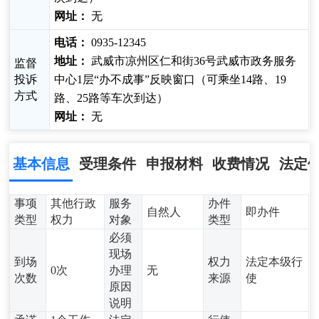
网址：
无
电话：
0935-12345
地址：
武威市凉州区仁和街36号武威市政务服务
监督
投诉
中心1层“办不成事”反映窗口（可乘坐14路、19
方式
路、25路等车次到达）
网址：
无
基本信息
受理条件
申报材料
收费情况
法定
事项
其他行政
服务
办件
自然人
即办件
类型
权力
对象
类型
必须
现场
到场
权力
法定本级行
0次
办理
无
次数
来源
使
原因
说明