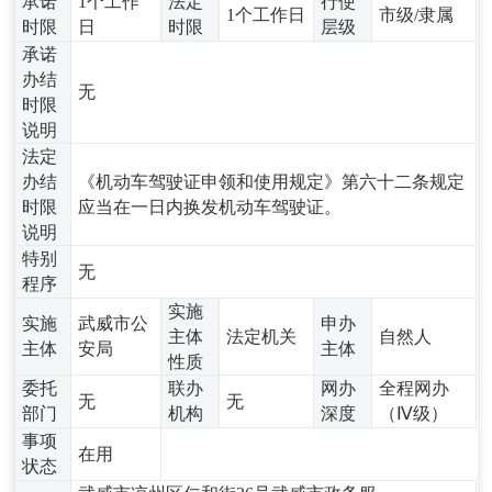
承诺
1个工作
法定
行使
1个工作日
市级/隶属
时限
日
时限
层级
承诺
办结
无
时限
说明
法定
办结
《机动车驾驶证申领和使用规定》第六十二条规定
时限
应当在一日内换发机动车驾驶证。
说明
特别
无
程序
实施
实施
武威市公
申办
主体
法定机关
自然人
主体
安局
主体
性质
委托
联办
网办
全程网办
无
无
部门
机构
深度
（Ⅳ级）
事项
在用
状态