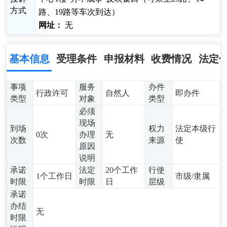
方式
路、19路等车次到达）
网址：
无
基本信息
受理条件
申报材料
收费情况
法定
事项
服务
办件
行政许可
自然人
即办件
类型
对象
类型
必须
现场
到场
权力
法定本级行
0次
办理
无
次数
来源
使
原因
说明
承诺
法定
20个工作
行使
1个工作日
市级/隶属
时限
时限
日
层级
承诺
办结
无
时限