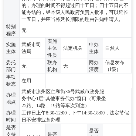
的，办理的时间不得超过四十五日；四十五日内不
能办结的，经本级人民政府负责人批准，可以延长
十五日，并应当将延长期限的理由告知申请人。
特别
无
程序
实施
实施
武威市司
申办
主体
法定机关
自然人
主体
法局
主体
性质
委托
联办
网办
信息发布
无
无
部门
机构
深度
（Ⅰ级）
事项
在用
状态
武威市凉州区仁和街36号武威市政务服
办理
务中心1层“其他事务代办”窗口（可乘坐
地点
25路、14路、19路等车次到达）
办理
工作日上午8:30-12:00，下午14:30-18:00，法定节假
时间
日不安排业务办理
是否
是否
支持
是否