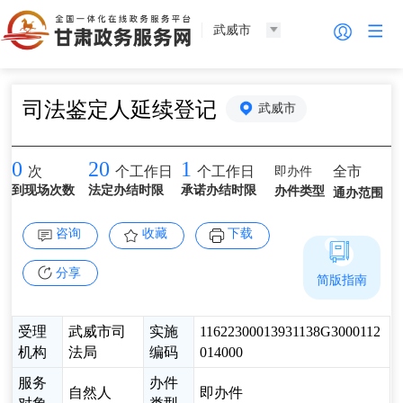
武威市
司法鉴定人延续登记
武威市
0
20
1
即办件
全市
次
个工作日
个工作日
到现场次数
法定办结时限
承诺办结时限
办件类型
通办范围
咨询
收藏
下载
分享
简版指南
受理
武威市司
实施
11622300013931138G3000112
机构
法局
编码
014000
服务
办件
自然人
即办件