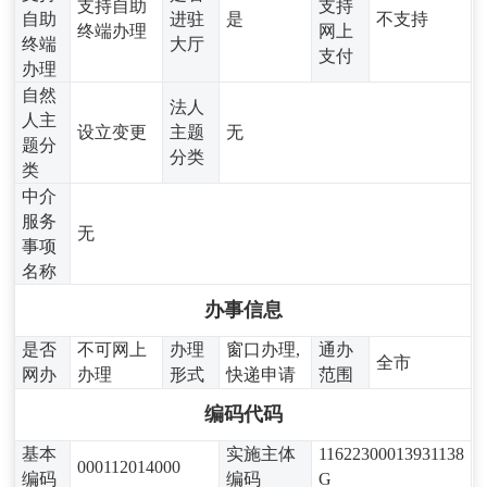
支持自助
支持
自助
进驻
是
不支持
终端办理
网上
终端
大厅
支付
办理
自然
法人
人主
设立变更
主题
无
题分
分类
类
中介
服务
无
事项
名称
办事信息
是否
不可网上
办理
窗口办理,
通办
全市
网办
办理
形式
快递申请
范围
编码代码
基本
实施主体
11622300013931138
000112014000
编码
编码
G