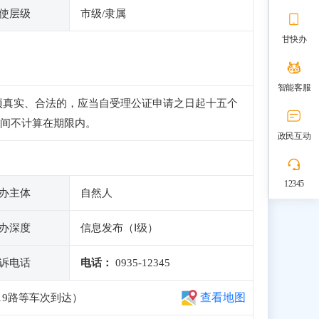
使层级
市级/隶属
甘快办
智能客服
项真实、合法的，应当自受理公证申请之日起十五个
间不计算在期限内。
政民互动
12345
办主体
自然人
办深度
信息发布（Ⅰ级）
诉电话
电话：
0935-12345
查看地图
19路等车次到达）