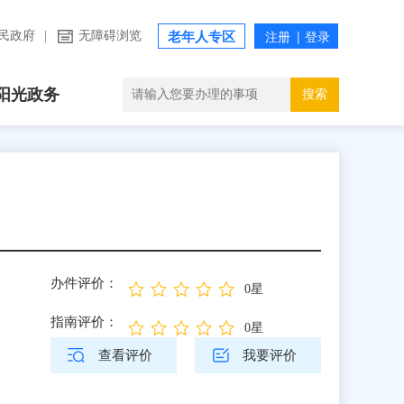
民政府
|
无障碍浏览
老年人专区
阳光政务
搜索
办件评价：
0星
指南评价：
0星
查看评价
我要评价