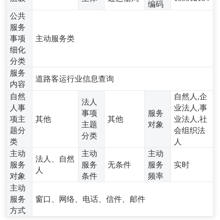
编码
公共
服务
事项
主动服务类
细化
分类
服务
道路客运行业信息查询
内容
自然
自然人,企
法人
人事
业法人,事
事项
服务
项主
其他
其他
业法人,社
主题
对象
题分
会组织法
分类
类
人
主动
主动
主动
法人、自然
服务
服务
无条件
服务
实时
人
对象
条件
频率
主动
服务
窗口、网络、电话、信件、邮件
方式