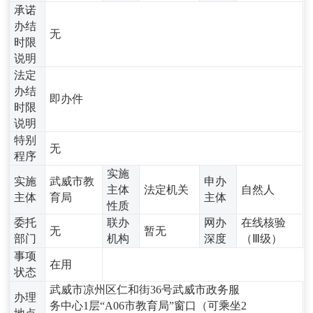
承诺
办结
无
时限
说明
法定
办结
即办件
时限
说明
特别
无
程序
实施
实施
武威市教
申办
主体
法定机关
自然人
主体
育局
主体
性质
委托
联办
网办
在线核验
无
暂无
部门
机构
深度
（Ⅲ级）
事项
在用
状态
武威市凉州区仁和街36号武威市政务服
办理
务中心1层“A06市教育局”窗口（可乘坐2