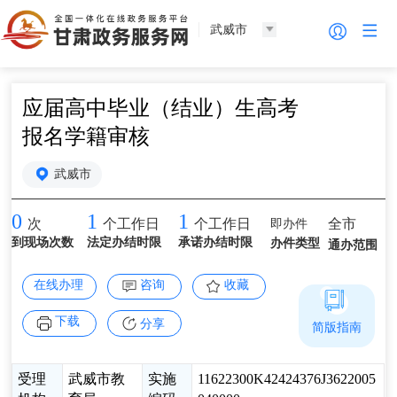
武威市
应届高中毕业（结业）生高考
报名学籍审核
武威市
0
1
1
即办件
全市
次
个工作日
个工作日
到现场次数
法定办结时限
承诺办结时限
办件类型
通办范围
在线办理
咨询
收藏
下载
分享
简版指南
受理
武威市教
实施
11622300K42424376J3622005