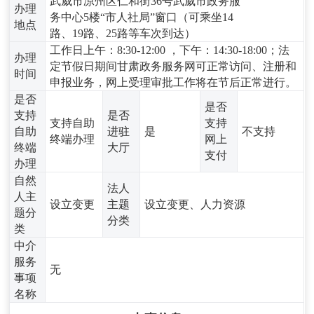
武威市凉州区仁和街36号武威市政务服
办理
务中心5楼“市人社局”窗口（可乘坐14
地点
路、19路、25路等车次到达）
工作日上午：8:30-12:00 ，下午：14:30-18:00；法
办理
定节假日期间甘肃政务服务网可正常访问、注册和
时间
申报业务，网上受理审批工作将在节后正常进行。
是否
是否
支持
是否
支持自助
支持
自助
进驻
是
不支持
终端办理
网上
终端
大厅
支付
办理
自然
法人
人主
设立变更
主题
设立变更、人力资源
题分
分类
类
中介
服务
无
事项
名称