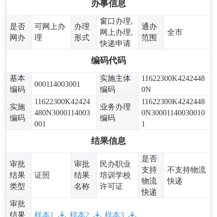
办事信息
窗口办理,
是否
可网上办
办理
通办
网上办理,
全市
网办
理
形式
范围
快递申请
编码代码
基本
实施主体
11622300K4242448
000114003001
编码
编码
0N
11622300K42424
11622300K4242448
实施
业务办理
480N3000114003
0N30001140030010
编码
编码
001
1
结果信息
是否
审批
审批
民办职业
支持
不支持物流
结果
证照
结果
培训学校
物流
快递
类型
名称
许可证
快递
审批
结果
样本1
样本2
样本3