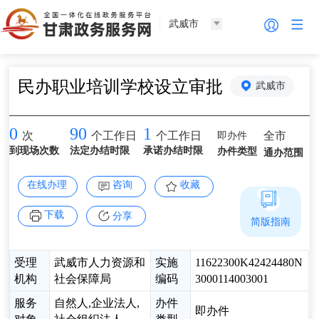
武威市
民办职业培训学校设立审批
武威市
0
90
1
即办件
全市
次
个工作日
个工作日
到现场次数
法定办结时限
承诺办结时限
办件类型
通办范围
在线办理
咨询
收藏
下载
分享
简版指南
受理
武威市人力资源和
实施
11622300K42424480N
机构
社会保障局
编码
3000114003001
服务
自然人,企业法人,
办件
即办件