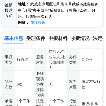
地址：
武威市凉州区仁和街36号武威市政务服务
监督
投诉
中心1层“办不成事”反映窗口（可乘坐25路、14
方式
路、19路等车次到达）
网址：
前往投诉
基本信息
受理条件
申报材料
收费情况
法定
自然人,企
事项
服务
业法人,社
办件
行政许可
即办件
类型
对象
会组织法
类型
人
必须
现场
到场
权力
法定本级行
0次
办理
无
次数
来源
使
原因
说明
承诺
1个工作
法定
90个工作
行使
市级/隶属