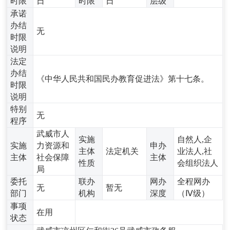
时限
日
时限
日
层级
承诺
办结
无
时限
说明
法定
办结
《中华人民共和国民办教育促进法》第十七条。
时限
说明
特别
无
程序
武威市人
实施
自然人,企
实施
力资源和
申办
主体
法定机关
业法人,社
主体
社会保障
主体
性质
会组织法人
局
委托
联办
网办
全程网办
无
暂无
部门
机构
深度
（Ⅳ级）
事项
在用
状态