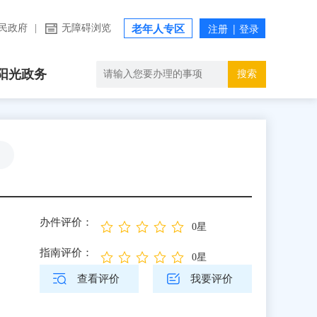
民政府
|
无障碍浏览
老年人专区
阳光政务
搜索
办件评价：
0星
指南评价：
0星
查看评价
我要评价