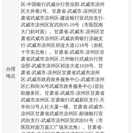
区-中国银行武威分行营业部-武威市凉州
区大井巷2号。甘肃省-武威市-凉州区甘
肃省武威市凉州区-建设银行宣武街支行-
武威市凉州区宣武街95-19号（市医院南
大门斜对面）。甘肃省-武威市-凉州区甘
肃省武威市凉州区-武威农商银行凉融支
行-武威市凉州区祁连大道1218号（农机
十字东北角）。甘肃省-武威市-凉州区甘
肃省武威市凉州区-兰州银行武威分行营
业部-武威市凉州区祁连大道1028号。甘
办理
肃省-武威市-凉州区甘肃省武威市凉州
地点
区-武威市政府政务服务中心-武威市凉州
区仁和街36号武威市政务服务中心1层自
助服务区。甘肃省-武威市-凉州区甘肃省
武威市凉州区-甘肃银行武威新区支行-天
丰街32号人社大厦一楼。甘肃省-武威市-
凉州区甘肃省武威市凉州区-邮储银行宣
武街支行-武威市凉州区宣武街91号（市
医院对面万嘉汇广场东北角）。甘肃省-