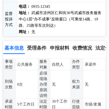
电话：
0935-12345
地址：
武威市凉州区仁和街36号武威市政务服务
监督
投诉
中心1层“办不成事”反映窗口（可乘坐14路、19
方式
路、25路等车次到达）
网址：
无
基本信息
受理条件
申报材料
收费情况
法定
事项
服务
办件
公共服务
自然人
承诺件
类型
对象
类型
必须
现场
到场
权力
0次
办理
无
无
次数
来源
原因
说明
承诺
法定
30个工作
行使
5个工作日
市级/隶属
时限
时限
日
层级