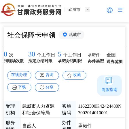
武威市
社会保障卡申领
武威市
0
30
5
承诺件
全国
次
个工作日
个工作日
到现场次数
法定办结时限
承诺办结时限
办件类型
通办范围
在线办理
咨询
收藏
下载
分享
简版指南
受理
武威市人力资源
实施
11622300K42424480N
机构
和社会保障局
编码
3002014010001
服务
办件
自然人
承诺件