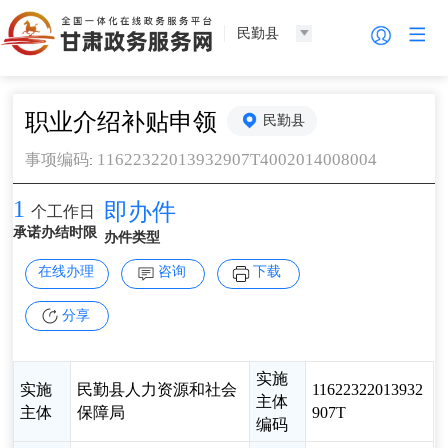
民勤县
职业介绍补贴申领
民勤县
11622322013932907T4002014008004
事项编码
:
1
即办件
个工作日
承诺办结时限
办件类型
在线办理
咨询
下载
分享
实施
实施
民勤县人力资源和社会
11622322013932
主体
主体
保障局
907T
编码