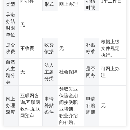
即办件
办结
1个工作日
类型
形式
网上办理
时限
承诺
办结
无
时限
单位
根据上级
是否
收费
补贴
不收费
无
文件规定
收费
依据
标准
执行。
自然
法人
人主
是否
可网上办
无
主题
社会保障
题分
网办
理
分类
类
领取失业
互联网咨
保险金期
网上
申请
申请
询,互联网
间接受职
办理
补贴
补贴
无
收件,互联
业培训、
深度
条件
周期
网预审
职业介绍
的补贴。